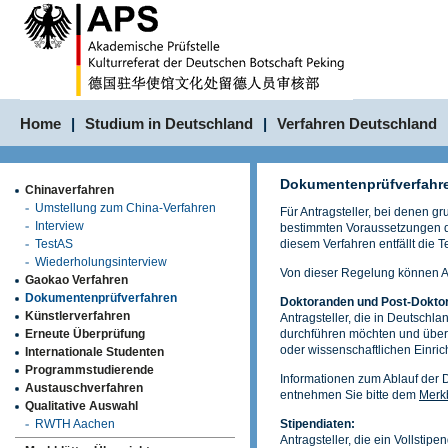
Home
|
Studium in Deutschland
|
Verfahren Deutschland
Dokumentenprüfverfahr
Chinaverfahren
Umstellung zum China-Verfahren
Für Antragsteller, bei denen gr
Interview
bestimmten Voraussetzungen di
TestAS
diesem Verfahren entfällt die T
Wiederholungsinterview
Von dieser Regelung können An
Gaokao Verfahren
Dokumentenprüfverfahren
Doktoranden und Post-Dokto
Künstlerverfahren
Antragsteller, die in Deutsch
Erneute Überprüfung
durchführen möchten und über
oder wissenschaftlichen Einric
Internationale Studenten
Programmstudierende
Informationen zum Ablauf der
Austauschverfahren
entnehmen Sie bitte dem
Merk
Qualitative Auswahl
RWTH Aachen
Stipendiaten:
Antragsteller, die ein Vollstip