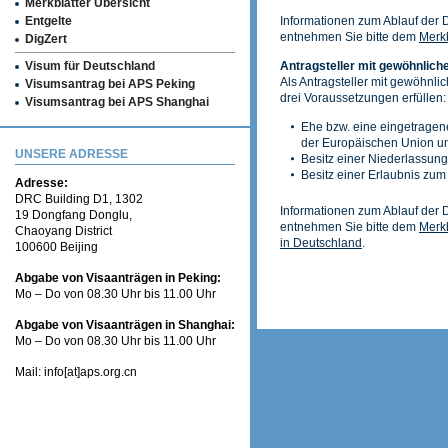
Merkblätter Übersicht
Entgelte
Informationen zum Ablauf der
entnehmen Sie bitte dem
Merk
DigZert
Visum für Deutschland
Antragsteller mit gewöhnlich
Als Antragsteller mit gewöhnlic
Visumsantrag bei APS Peking
drei Voraussetzungen erfüllen:
Visumsantrag bei APS Shanghai
Ehe bzw. eine eingetragen
der Europäischen Union und
UNSERE ADRESSE
Besitz einer Niederlassung
Besitz einer Erlaubnis zu
Adresse:
DRC Building D1, 1302
Informationen zum Ablauf der
19 Dongfang Donglu,
entnehmen Sie bitte dem
Merkb
Chaoyang District
in Deutschland
.
100600 Beijing
Abgabe von Visaanträgen in Peking:
Mo – Do von 08.30 Uhr bis 11.00 Uhr
Abgabe von Visaanträgen in Shanghai:
Mo – Do von 08.30 Uhr bis 11.00 Uhr
Mail: info[at]aps.org.cn