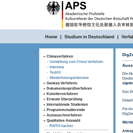
Home
|
Studium in Deutschland
|
Verfa
DigZe
Chinaverfahren
Umstellung zum China-Verfahren
Ausst
Interview
TestAS
Die Ak
Wiederholungsinterview
Deutsc
Gaokao Verfahren
signie
Dokumentenprüfverfahren
Das Di
Künstlerverfahren
Erneute Überprüfung
Detail
Internationale Studenten
Für An
Programmstudierende
DigZer
Austauschverfahren
Qualitative Auswahl
Wichti
RWTH Aachen
Antrag