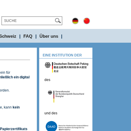
Schweiz
|
FAQ
|
Über uns
|
EINE INSTITUTION DER
ein für
ießlich ein digital
des
erden.
de, kann
kein
und des
Papierzertifikats