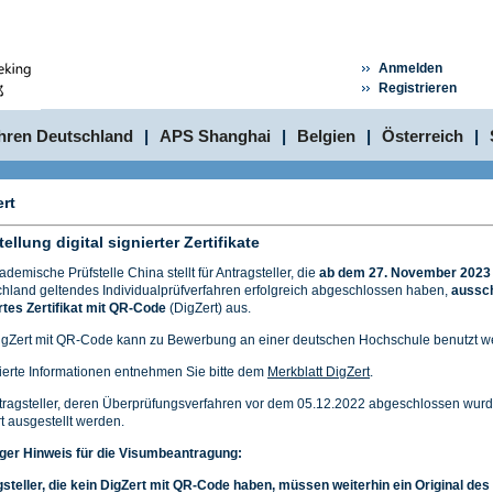
Anmelden
Registrieren
hren Deutschland
|
APS Shanghai
|
Belgien
|
Österreich
|
rt
ellung digital signierter Zertifikate
ademische Prüfstelle China stellt für Antragsteller, die
ab dem 27. November 2023
hland geltendes Individualprüfverfahren erfolgreich abgeschlossen haben,
ausschl
rtes Zertifikat mit QR-Code
(DigZert) aus.
gZert mit QR-Code kann zu Bewerbung an einer deutschen Hochschule benutzt w
lierte Informationen entnehmen Sie bitte dem
Merkblatt DigZert
.
tragsteller, deren Überprüfungsverfahren vor dem 05.12.2022 abgeschlossen wur
t ausgestellt werden.
ger Hinweis für die Visumbeantragung:
steller, die kein DigZert mit QR-Code haben, müssen weiterhin ein Original des 