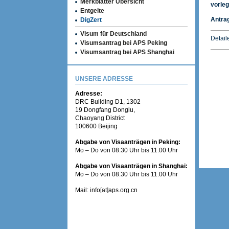
Merkblätter Übersicht
vorleg
Entgelte
Antrag
DigZert
Visum für Deutschland
Detaile
Visumsantrag bei APS Peking
Visumsantrag bei APS Shanghai
UNSERE ADRESSE
Adresse:
DRC Building D1, 1302
19 Dongfang Donglu,
Chaoyang District
100600 Beijing
Abgabe von Visaanträgen in Peking:
Mo – Do von 08.30 Uhr bis 11.00 Uhr
Abgabe von Visaanträgen in Shanghai:
Mo – Do von 08.30 Uhr bis 11.00 Uhr
Mail: info[at]aps.org.cn