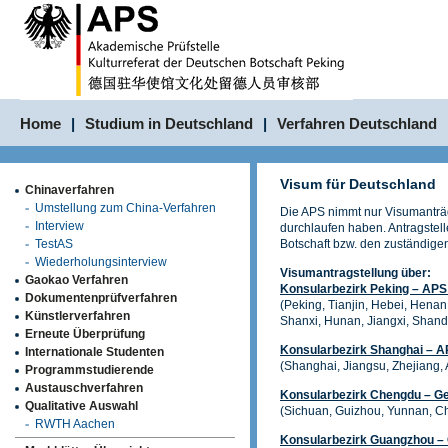
Home
|
Studium in Deutschland
|
Verfahren Deutschland
Visum für Deutschland
Chinaverfahren
Umstellung zum China-Verfahren
Die APS nimmt nur Visumanträg
Interview
durchlaufen haben. Antragstell
TestAS
Botschaft bzw. den zuständige
Wiederholungsinterview
Visumantragstellung über:
Gaokao Verfahren
Konsularbezirk Peking – APS
Dokumentenprüfverfahren
(Peking, Tianjin, Hebei, Henan
Künstlerverfahren
Shanxi, Hunan, Jiangxi, Shan
Erneute Überprüfung
Konsularbezirk Shanghai – 
Internationale Studenten
(Shanghai, Jiangsu, Zhejiang, 
Programmstudierende
Austauschverfahren
Konsularbezirk Chengdu – G
Qualitative Auswahl
(Sichuan, Guizhou, Yunnan, C
RWTH Aachen
Konsularbezirk Guangzhou – 