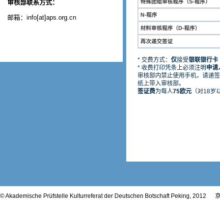
审核部联系方式：
特殊团组审核程序（S-程序）
N-程序
邮箱：info[at]aps.org.cn
材料审核程序（D-程序）
再次递交签证
* 交费方式：
仅
接受
银联银行卡
* 收费打印凭条上必须注明
申请
审核部内禁止使用手机，请递签
纸上带入审核部。
签证费
为每人
75欧元
（对18岁
© Akademische Prüfstelle Kulturreferat der Deutschen Botschaft Peking, 2012
京