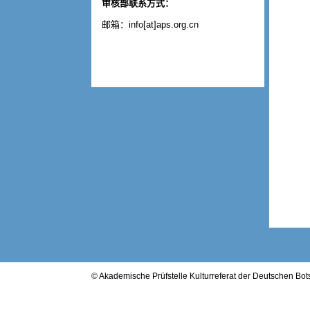
审核部联系方式：
邮箱：info[at]aps.org.cn
© Akademische Prüfstelle Kulturreferat der Deutschen B