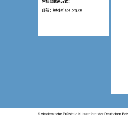
审核部联系方式：
邮箱：info[at]aps.org.cn
© Akademische Prüfstelle Kulturreferat der Deutschen B